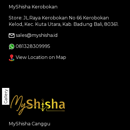
MyShisha Kerobokan
Store: JL.Raya Kerobokan No 66 Kerobokan
Kelod, Kec. Kuta Utara, Kab. Badung Bali, 80361.
sales@myshisha.id
081328309995
View Location on Map
Gallery
MyShisha Canggu