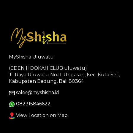
MyShisha Uluwatu
(EDEN HOOKAH CLUB uluwatu)
Jl. Raya Uluwatu No.11, Ungasan, Kec. Kuta Sel.,
Kabupaten Badung, Bali 80364.
sales@myshisha.id
082315846622
View Location on Map