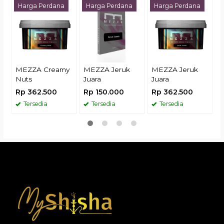
Harga Perdana
Harga Perdana
Harga Perdana
R
MEZZA Creamy
MEZZA Jeruk
MEZZA Jeruk
Nuts
Juara
Juara
Rp 362.500
Rp 150.000
Rp 362.500
Tersedia
Tersedia
Tersedia