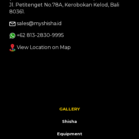
Jl. Petitenget No.78A, Kerobokan Kelod, Bali
80361.
sales@myshisha.id
+62 813-2830-9995
View Location on Map
GALLERY
Shisha
Equipment