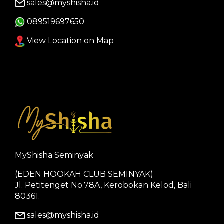
sales@myshisha.id
089519697650
View Location on Map
MyShisha Seminyak
(EDEN HOOKAH CLUB SEMINYAK)
Jl. Petitenget No.78A, Kerobokan Kelod, Bali
80361.
sales@myshisha.id