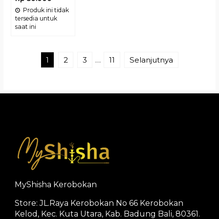
Produk ini tidak
tersedia untuk
saat ini
1
2
3
…
11
Selanjutnya
MyShisha Kerobokan
Store: JL.Raya Kerobokan No 66 Kerobokan
Kelod, Kec. Kuta Utara, Kab. Badung Bali, 80361.