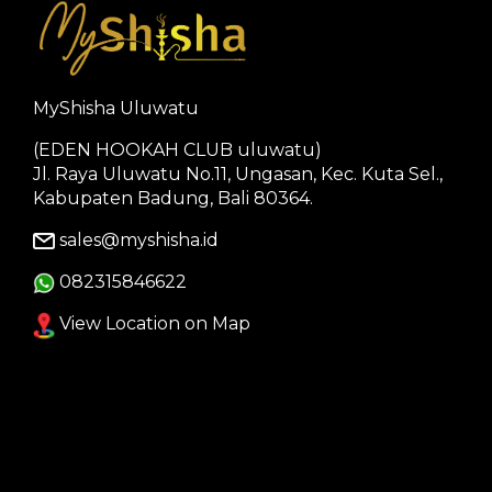
MyShisha Uluwatu
(EDEN HOOKAH CLUB uluwatu)
Jl. Raya Uluwatu No.11, Ungasan, Kec. Kuta Sel.,
Kabupaten Badung, Bali 80364.
sales@myshisha.id
082315846622
View Location on Map