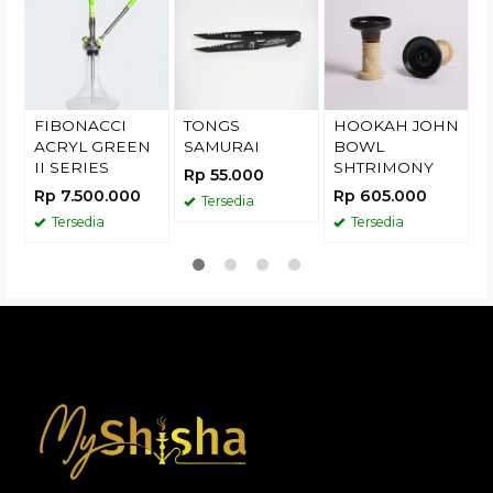
F
R
FIBONACCI
TONGS
HOOKAH JOHN
ACRYL GREEN
SAMURAI
BOWL
II SERIES
SHTRIMONY
Rp 55.000
Rp 7.500.000
Rp 605.000
Tersedia
Tersedia
Tersedia