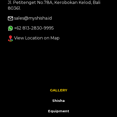
Jl. Petitenget No.78A, Kerobokan Kelod, Bali
80361.
sales@myshisha.id
+62 813-2830-9995
View Location on Map
GALLERY
Shisha
Equipment