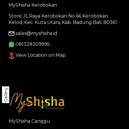
MyShisha Kerobokan
Store: JL.Raya Kerobokan No 66 Kerobokan
Kelod, Kec. Kuta Utara, Kab. Badung Bali, 80361.
sales@myshisha.id
081328309995
View Location on Map
Gallery
MyShisha Canggu