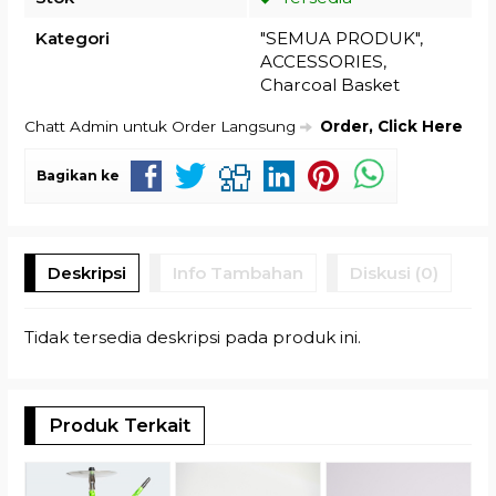
Kategori
"SEMUA PRODUK"
,
ACCESSORIES
,
Charcoal Basket
Chatt Admin untuk Order Langsung
Order, Click Here
Bagikan ke
Deskripsi
Info Tambahan
Diskusi (0)
Tidak tersedia deskripsi pada produk ini.
Produk Terkait
A