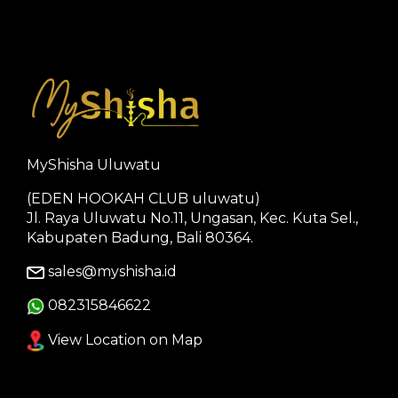
MyShisha Uluwatu
(EDEN HOOKAH CLUB uluwatu)
Jl. Raya Uluwatu No.11, Ungasan, Kec. Kuta Sel.,
Kabupaten Badung, Bali 80364.
sales@myshisha.id
082315846622
View Location on Map