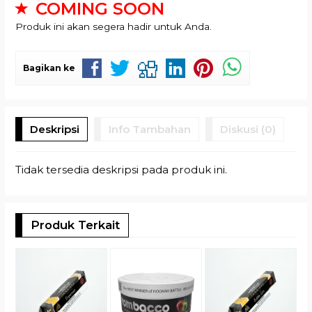
COMING SOON
Produk ini akan segera hadir untuk Anda.
Bagikan ke
Deskripsi
Info Tambahan
Diskusi (0)
Tidak tersedia deskripsi pada produk ini.
Produk Terkait
M
R