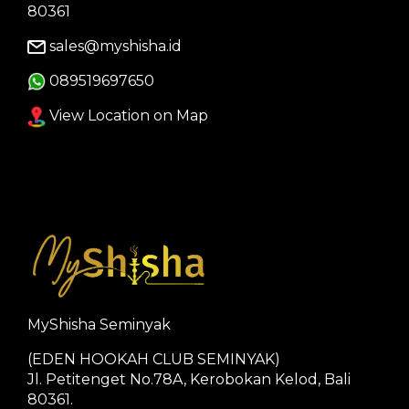
80361
sales@myshisha.id
089519697650
View Location on Map
MyShisha Seminyak
(EDEN HOOKAH CLUB SEMINYAK)
Jl. Petitenget No.78A, Kerobokan Kelod, Bali
80361.