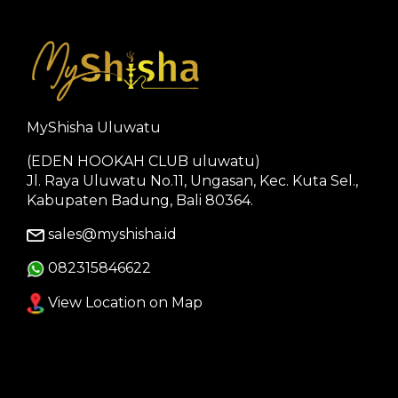
MyShisha Uluwatu
(EDEN HOOKAH CLUB uluwatu)
Jl. Raya Uluwatu No.11, Ungasan, Kec. Kuta Sel.,
Kabupaten Badung, Bali 80364.
sales@myshisha.id
082315846622
View Location on Map