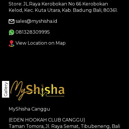
Store: JL.Raya Kerobokan No 66 Kerobokan
Kelod, Kec. Kuta Utara, Kab. Badung Bali, 80361.
sales@myshisha.id
081328309995
View Location on Map
Gallery
MyShisha Canggu
(EDEN HOOKAH CLUB CANGGU)
Taman Tomora, Jl. Raya Semat, Tibubeneng, Bali