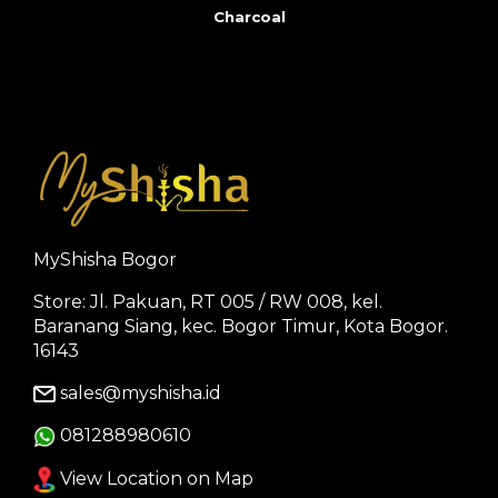
Charcoal
MyShisha Bogor
Store: Jl. Pakuan, RT 005 / RW 008, kel.
Baranang Siang, kec. Bogor Timur, Kota Bogor.
16143
sales@myshisha.id
081288980610
View Location on Map