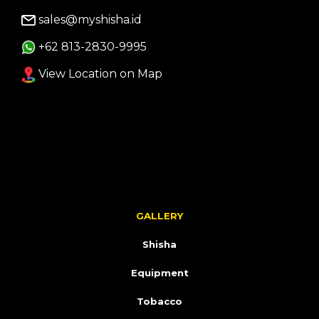
sales@myshisha.id
+62 813-2830-9995
View Location on Map
GALLERY
Shisha
Equipment
Tobacco