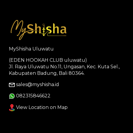
MyShisha Uluwatu
(EDEN HOOKAH CLUB uluwatu)
Jl. Raya Uluwatu No.11, Ungasan, Kec. Kuta Sel.,
Kabupaten Badung, Bali 80364.
sales@myshisha.id
082315846622
View Location on Map