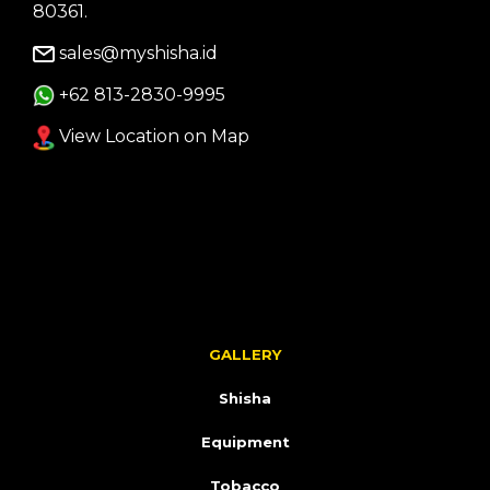
80361.
sales@myshisha.id
+62 813-2830-9995
View Location on Map
GALLERY
Shisha
Equipment
Tobacco