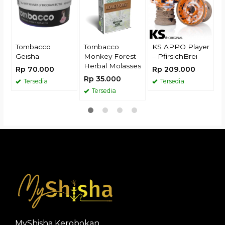
R
Tombacco
Tombacco
KS APPO Player
Geisha
Monkey Forest
– PfirsichBrei
Herbal Molasses
Rp 70.000
Rp 209.000
Rp 35.000
Tersedia
Tersedia
Tersedia
MyShisha Kerobokan