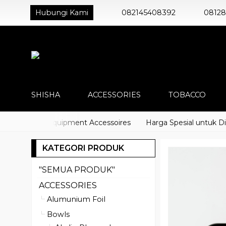
Hubungi Kami
082145408392
0812
SHISHA
ACCESSORIES
TOBACCO
 Shisha Equipment Accessoires
Harga Spesial untuk Distrib
KATEGORI PRODUK
"SEMUA PRODUK"
ACCESSORIES
Alumunium Foil
Bowls