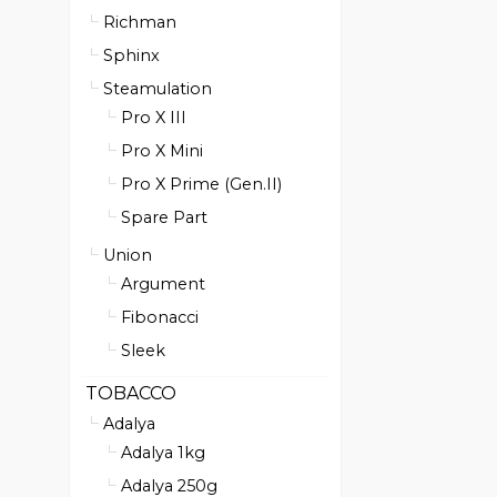
Richman
Sphinx
Steamulation
Pro X III
Pro X Mini
Pro X Prime (Gen.II)
Spare Part
Union
Argument
Fibonacci
Sleek
TOBACCO
Adalya
Adalya 1kg
Adalya 250g