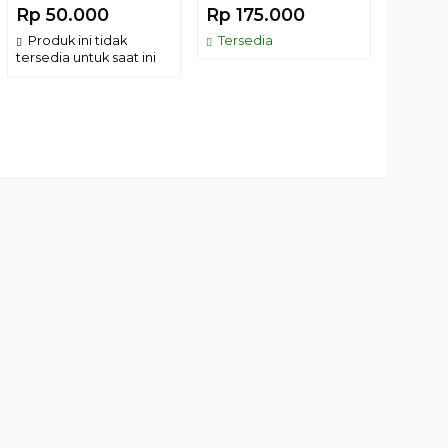
COLO
Rp 50.000
Rp 175.000
Rp 33
Produk ini tidak
Tersedia
tersedia untuk saat ini
Terse