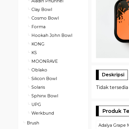
Aladin Phunnel
Clay Bowl
Cosmo Bowl
Forma
Hookah John Bowl
KONG
KS
MOONRAVE
Oblako
Deskripsi
Silicon Bowl
Tidak tersedia
Solaris
Sphinx Bowl
UPG
Produk Te
Werkbund
Brush
Adalya Grape 