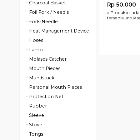
Charcoal Basket
Rp 50.000
Foil Fork / Needls
Produk ini tida
tersedia untuk sa
Fork-Needle
Heat Management Device
Hoses
Lamp
Molases Catcher
Mouth Pieces
Mundstuck
Personal Mouth Pieces
Protection Net
Rubber
Sleeve
Stove
Tongs