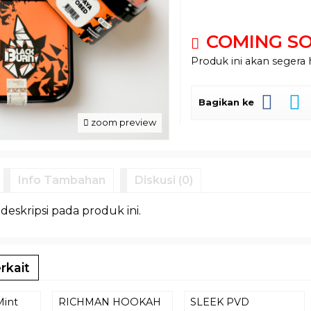
COMING S
Produk ini akan segera 
Bagikan ke
zoom preview
Info Tambahan
Diskusi (0)
 deskripsi pada produk ini.
rkait
Mint
RICHMAN HOOKAH
SLEEK PVD