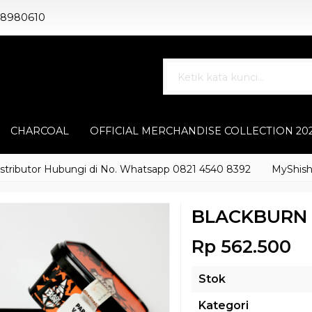
88980610
CHARCOAL
OFFICIAL MERCHANDISE COLLECTION 20
utor Hubungi di No. Whatsapp 0821 4540 8392
MyShisha adal
BLACKBURN 
Rp 562.500
Stok
Kategori