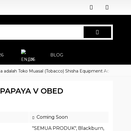
26
BLOG
EN
ah Toko Muasal (Tobacco) Shisha Equipment Accessoires
Har
PAPAYA V OBED
Coming Soon
"SEMUA PRODUK"
,
Blackburn
,