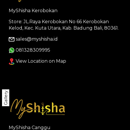
MyShisha Kerobokan
Store: JL.Raya Kerobokan No 66 Kerobokan
Kelod, Kec. Kuta Utara, Kab. Badung Bali, 80361.
sales@myshisha.id
081328309995
View Location on Map
Gallery
MyShisha Canggu