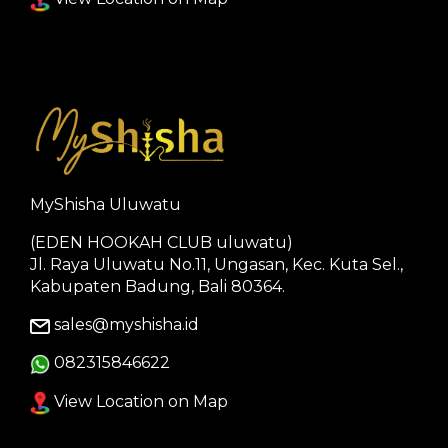
MyShisha Uluwatu
(EDEN HOOKAH CLUB uluwatu)
Jl. Raya Uluwatu No.11, Ungasan, Kec. Kuta Sel.,
Kabupaten Badung, Bali 80364.
sales@myshisha.id
082315846622
View Location on Map