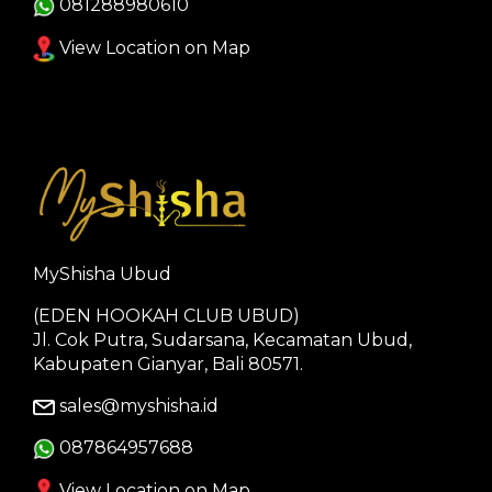
081288980610
View Location on Map
MyShisha Ubud
(EDEN HOOKAH CLUB UBUD)
Jl. Cok Putra, Sudarsana, Kecamatan Ubud,
Kabupaten Gianyar, Bali 80571.
sales@myshisha.id
087864957688
View Location on Map