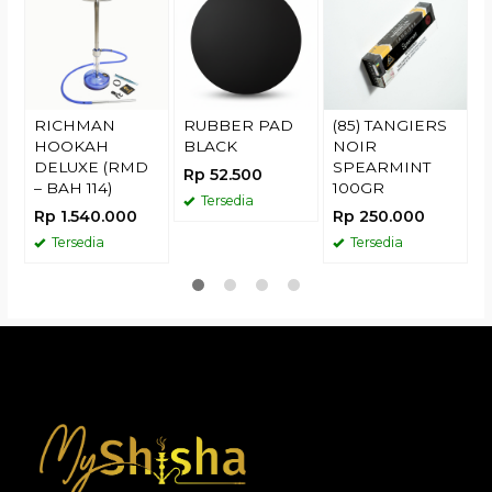
R
RICHMAN
RUBBER PAD
(85) TANGIERS
HOOKAH
BLACK
NOIR
DELUXE (RMD
SPEARMINT
Rp 52.500
– BAH 114)
100GR
Tersedia
Rp 1.540.000
Rp 250.000
Tersedia
Tersedia