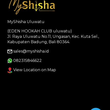
MyShisha Uluwatu
(EDEN HOOKAH CLUB uluwatu)
Jl. Raya Uluwatu No.11, Ungasan, Kec. Kuta Sel.,
Kabupaten Badung, Bali 80364.
sales@myshisha.id
082315846622
View Location on Map