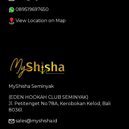
089519697650
View Location on Map
MyShisha Seminyak
(EDEN HOOKAH CLUB SEMINYAK)
Jl. Petitenget No.78A, Kerobokan Kelod, Bali
80361.
sales@myshisha.id