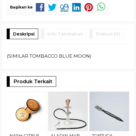
Bagikan ke
Deskripsi
Info Tambahan
Diskusi (0)
(SIMILAR TOMBACCO BLUE MOON)
Produk Terkait
(
R
NASH CITRUS
ALADIN MVP
TORTUGA