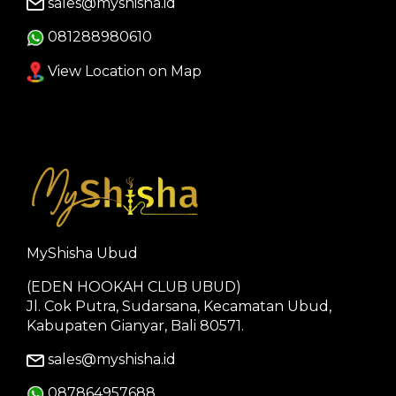
sales@myshisha.id
081288980610
View Location on Map
MyShisha Ubud
(EDEN HOOKAH CLUB UBUD)
Jl. Cok Putra, Sudarsana, Kecamatan Ubud,
Kabupaten Gianyar, Bali 80571.
sales@myshisha.id
087864957688