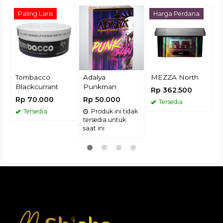
Paling Laris
Harga Perdana
R
Tombacco
Adalya
MEZZA North
Blackcurrant
Punkman
Rp 362.500
Rp 70.000
Rp 50.000
Tersedia
Tersedia
Produk ini tidak
tersedia untuk
saat ini