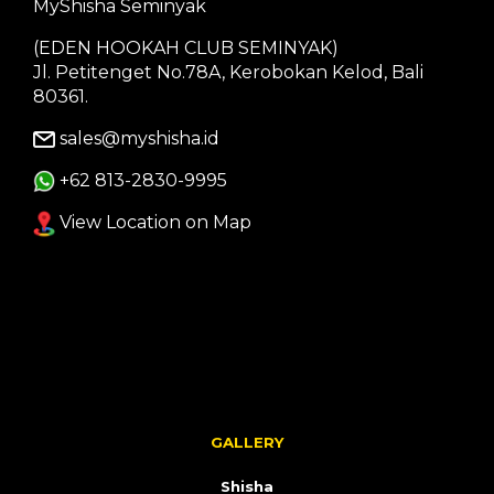
MyShisha Seminyak
(EDEN HOOKAH CLUB SEMINYAK)
Jl. Petitenget No.78A, Kerobokan Kelod, Bali
80361.
sales@myshisha.id
+62 813-2830-9995
View Location on Map
GALLERY
Shisha