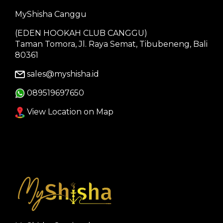
MyShisha Canggu
(EDEN HOOKAH CLUB CANGGU)
Taman Tomora, Jl. Raya Semat, Tibubeneng, Bali
80361
sales@myshisha.id
089519697650
View Location on Map