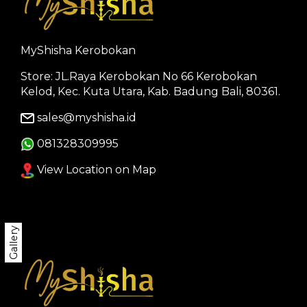
MyShisha Kerobokan
Store: JL.Raya Kerobokan No 66 Kerobokan
Kelod, Kec. Kuta Utara, Kab. Badung Bali, 80361.
sales@myshisha.id
081328309995
View Location on Map
Gallery