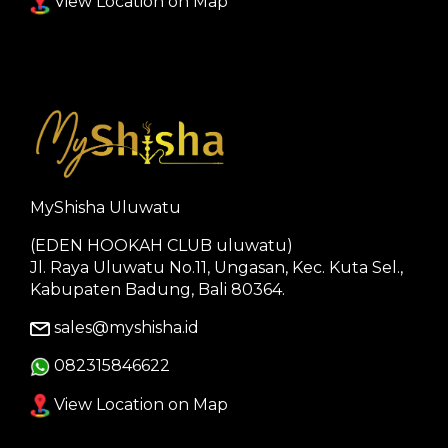
View Location on Map
MyShisha Uluwatu
(EDEN HOOKAH CLUB uluwatu)
Jl. Raya Uluwatu No.11, Ungasan, Kec. Kuta Sel.,
Kabupaten Badung, Bali 80364.
sales@myshisha.id
082315846622
View Location on Map