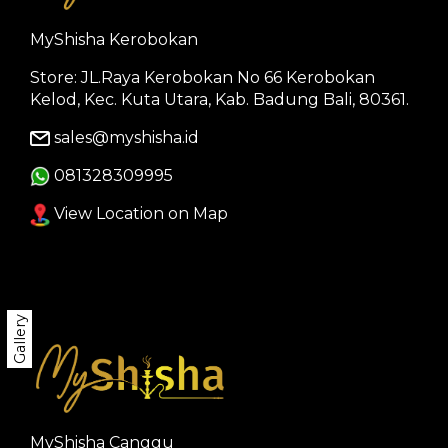
MyShisha Kerobokan
Store: JL.Raya Kerobokan No 66 Kerobokan
Kelod, Kec. Kuta Utara, Kab. Badung Bali, 80361.
sales@myshisha.id
081328309995
View Location on Map
Gallery
MyShisha Canggu