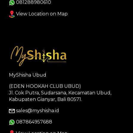
081288980610
View Location on Map
MyShisha Ubud
(EDEN HOOKAH CLUB UBUD)
Jl. Cok Putra, Sudarsana, Kecamatan Ubud,
Kabupaten Gianyar, Bali 80571.
sales@myshisha.id
087864957688