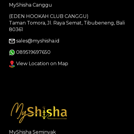
MyShisha Canggu
(EDEN HOOKAH CLUB CANGGU)
Taman Tomora, Jl. Raya Semat, Tibubeneng, Bali
80361
sales@myshisha.id
089519697650
View Location on Map
MyShisha Seminyak