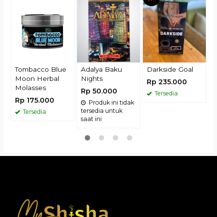
O
R
Tombacco Blue
Adalya Baku
Darkside Goal
Moon Herbal
Nights
Rp 235.000
Molasses
Rp 50.000
Tersedia
Rp 175.000
Produk ini tidak
tersedia untuk
Tersedia
saat ini