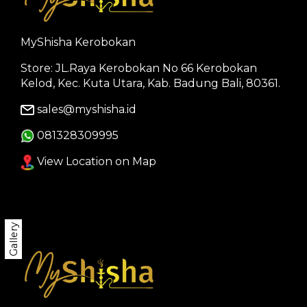
MyShisha Kerobokan
Store: JL.Raya Kerobokan No 66 Kerobokan
Kelod, Kec. Kuta Utara, Kab. Badung Bali, 80361.
sales@myshisha.id
081328309995
View Location on Map
Gallery