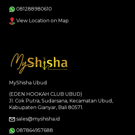
081288980610
View Location on Map
MyShisha Ubud
(EDEN HOOKAH CLUB UBUD)
Jl. Cok Putra, Sudarsana, Kecamatan Ubud,
Kabupaten Gianyar, Bali 80571.
sales@myshisha.id
087864957688