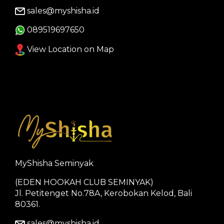
sales@myshisha.id
089519697650
View Location on Map
MyShisha Seminyak
(EDEN HOOKAH CLUB SEMINYAK)
Jl. Petitenget No.78A, Kerobokan Kelod, Bali
80361.
sales@myshisha.id