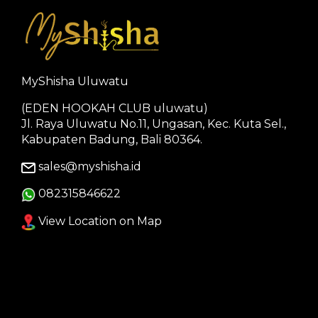
MyShisha Uluwatu
(EDEN HOOKAH CLUB uluwatu)
Jl. Raya Uluwatu No.11, Ungasan, Kec. Kuta Sel.,
Kabupaten Badung, Bali 80364.
sales@myshisha.id
082315846622
View Location on Map