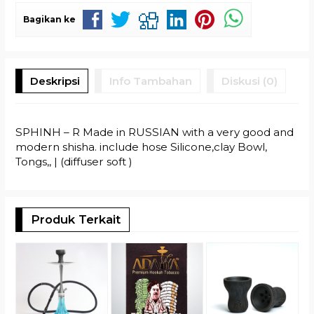
Bagikan ke
Deskripsi
Info Tambahan
Diskusi (0)
SPHINH – R Made in RUSSIAN with a very good and
modern shisha. include hose Silicone,clay Bowl,
Tongs,, | (diffuser soft )
Produk Terkait
R