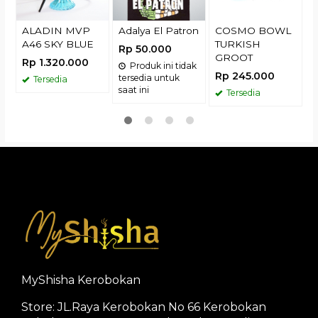
ALADIN MVP
Adalya El Patron
COSMO BOWL
A46 SKY BLUE
TURKISH
Rp 50.000
GROOT
Rp 1.320.000
Produk ini tidak
Rp 245.000
tersedia untuk
Tersedia
saat ini
Tersedia
MyShisha Kerobokan
Store: JL.Raya Kerobokan No 66 Kerobokan