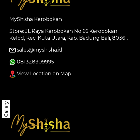
MyShisha Kerobokan
Store: JL.Raya Kerobokan No 66 Kerobokan
Kelod, Kec. Kuta Utara, Kab. Badung Bali, 80361.
sales@myshisha.id
081328309995
View Location on Map
Gallery