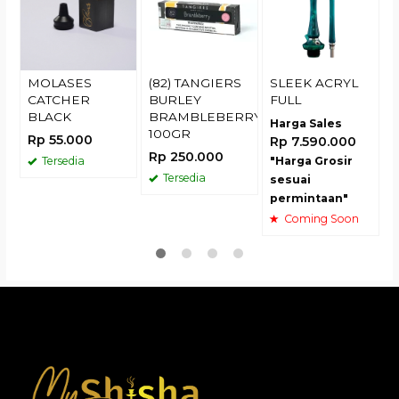
I
R
MOLASES
(82) TANGIERS
SLEEK ACRYL
CATCHER
BURLEY
FULL
BLACK
BRAMBLEBERRY
Harga Sales
100GR
Rp 55.000
Rp 7.590.000
Rp 250.000
Tersedia
"Harga Grosir
Tersedia
sesuai
permintaan"
Coming Soon