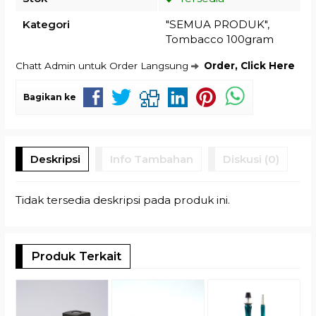
Kategori
"SEMUA PRODUK"
,
Tombacco 100gram
Chatt Admin untuk Order Langsung
Order, Click Here
Bagikan ke
Deskripsi
Info Tambahan
Diskusi (0)
Tidak tersedia deskripsi pada produk ini.
Produk Terkait
(