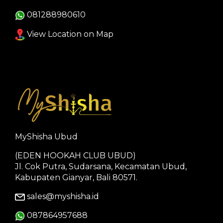
081288980610
View Location on Map
MyShisha Ubud
(EDEN HOOKAH CLUB UBUD)
Jl. Cok Putra, Sudarsana, Kecamatan Ubud,
Kabupaten Gianyar, Bali 80571.
sales@myshisha.id
087864957688