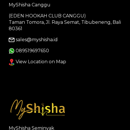
MyShisha Canggu
(EDEN HOOKAH CLUB CANGGU)
Taman Tomora, Jl. Raya Semat, Tibubeneng, Bali
80361
sales@myshisha.id
089519697650
View Location on Map
MyShisha Seminyak