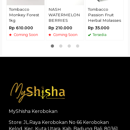
Tombacco
NASH
Tombacco
Monkey Forest
WATERMELON
Passion Fruit
1kg
BERRIES
Herbal Molasses
Rp 610.000
Rp 210.000
Rp 35.000
Coming Soon
Coming Soon
Tersedia
MyShisha Kerobokan
Store: JL.Raya Kerobokan No 66 Kerobokan
Kelod, Kec. Kuta Utara, Kab. Badung Bali, 80361.