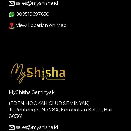
sales@myshisha.id
089519697650
View Location on Map
MyShisha Seminyak
(EDEN HOOKAH CLUB SEMINYAK)
Jl. Petitenget No.78A, Kerobokan Kelod, Bali
80361.
sales@myshisha.id