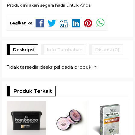
Produk ini akan segera hadir untuk Anda.
Bagikan ke
Deskripsi
Info Tambahan
Diskusi (0)
Tidak tersedia deskripsi pada produk ini.
Produk Terkait
S
R