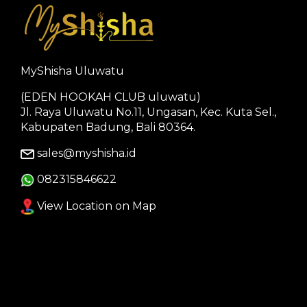
MyShisha Uluwatu
(EDEN HOOKAH CLUB uluwatu)
Jl. Raya Uluwatu No.11, Ungasan, Kec. Kuta Sel.,
Kabupaten Badung, Bali 80364.
sales@myshisha.id
082315846622
View Location on Map