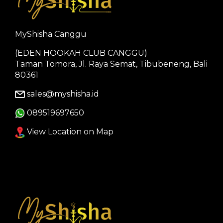
MyShisha Canggu
(EDEN HOOKAH CLUB CANGGU)
Taman Tomora, Jl. Raya Semat, Tibubeneng, Bali
80361
sales@myshisha.id
089519697650
View Location on Map