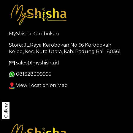
MyShisha Kerobokan
Store: JL.Raya Kerobokan No 66 Kerobokan
Kelod, Kec. Kuta Utara, Kab. Badung Bali, 80361.
sales@myshisha.id
081328309995
View Location on Map
Gallery