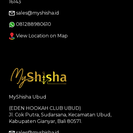
16143
sales@myshisha.id
081288980610
View Location on Map
MyShisha Ubud
(EDEN HOOKAH CLUB UBUD)
Jl. Cok Putra, Sudarsana, Kecamatan Ubud,
Kabupaten Gianyar, Bali 80571.
sales@myshisha.id