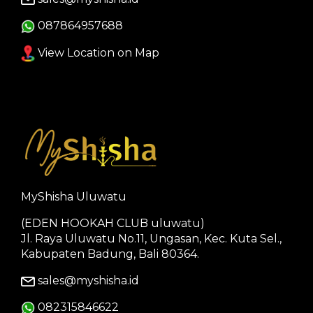
087864957688
View Location on Map
MyShisha Uluwatu
(EDEN HOOKAH CLUB uluwatu)
Jl. Raya Uluwatu No.11, Ungasan, Kec. Kuta Sel.,
Kabupaten Badung, Bali 80364.
sales@myshisha.id
082315846622