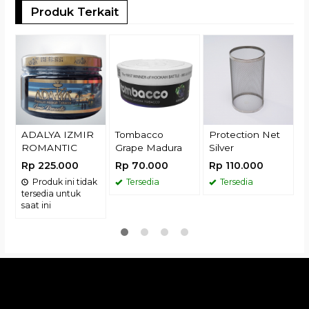
Produk Terkait
M
C
R
ADALYA IZMIR
Tombacco
Protection Net
ROMANTIC
Grape Madura
Silver
Rp 225.000
Rp 70.000
Rp 110.000
Produk ini tidak
Tersedia
Tersedia
tersedia untuk
saat ini