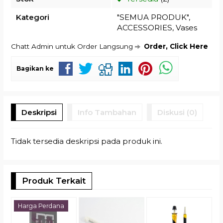
Kategori
"SEMUA PRODUK"
,
ACCESSORIES
,
Vases
Chatt Admin untuk Order Langsung
Order, Click Here
Bagikan ke
Deskripsi
Info Tambahan
Diskusi (0)
Tidak tersedia deskripsi pada produk ini.
Produk Terkait
A
Harga Perdana
J