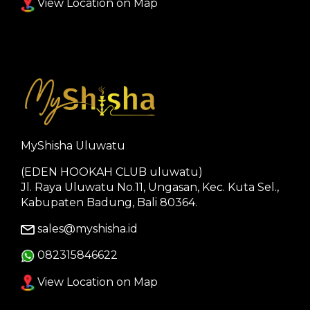
View Location on Map
MyShisha Uluwatu
(EDEN HOOKAH CLUB uluwatu)
Jl. Raya Uluwatu No.11, Ungasan, Kec. Kuta Sel.,
Kabupaten Badung, Bali 80364.
sales@myshisha.id
082315846622
View Location on Map