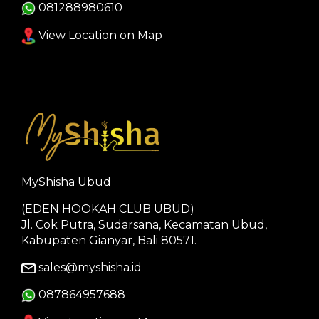
081288980610
View Location on Map
MyShisha Ubud
(EDEN HOOKAH CLUB UBUD)
Jl. Cok Putra, Sudarsana, Kecamatan Ubud,
Kabupaten Gianyar, Bali 80571.
sales@myshisha.id
087864957688