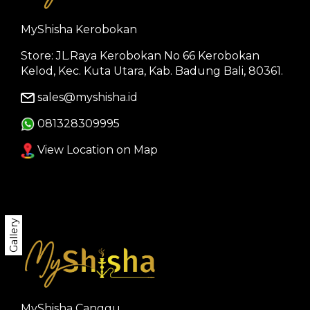
MyShisha Kerobokan
Store: JL.Raya Kerobokan No 66 Kerobokan
Kelod, Kec. Kuta Utara, Kab. Badung Bali, 80361.
sales@myshisha.id
081328309995
View Location on Map
Gallery
MyShisha Canggu