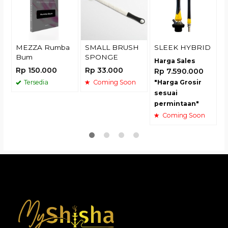
R
t
s
MEZZA Rumba
SMALL BRUSH
SLEEK HYBRID
Bum
SPONGE
Harga Sales
Rp 150.000
Rp 33.000
Rp 7.590.000
Tersedia
Coming Soon
"Harga Grosir
sesuai
permintaan"
Coming Soon