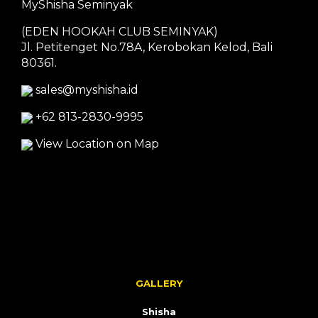
MyShisha Seminyak
(EDEN HOOKAH CLUB SEMINYAK)
Jl. Petitenget No.78A, Kerobokan Kelod, Bali
80361.
sales@myshisha.id
+62 813-2830-9995
View Location on Map
GALLERY
Shisha