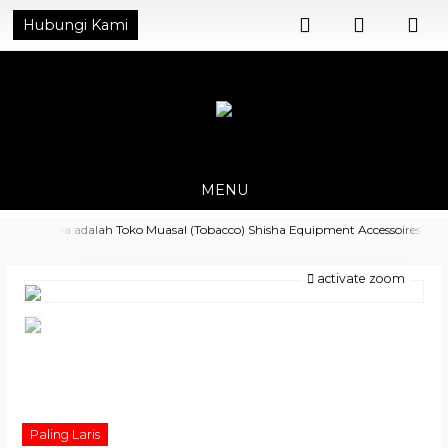
Hubungi Kami
MENU
MyShisha adalah Toko Muasal (Tobacco) Shisha Equipment Accessoires
Harga Spesial untuk Distributor Hubungi di No. Whatsapp 0821 4540
activate zoom
8392
Paling Laris