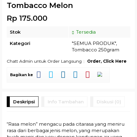
Tombacco Melon
Rp 175.000
Stok
Tersedia
Kategori
"SEMUA PRODUK"
,
Tombacco 250gram
Chatt Admin untuk Order Langsung
Order, Click Here
Bagikan ke
Deskripsi
Info Tambahan
Diskusi (0)
“Rasa melon” mengacu pada citarasa yang meniru
rasa dari berbagai jenis melon, yang merupakan
buah manis dan juicy dengan kandungan air yang