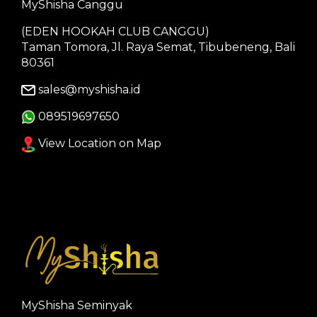
MyShisha Canggu
(EDEN HOOKAH CLUB CANGGU)
Taman Tomora, Jl. Raya Semat, Tibubeneng, Bali
80361
sales@myshisha.id
089519697650
View Location on Map
MyShisha Seminyak