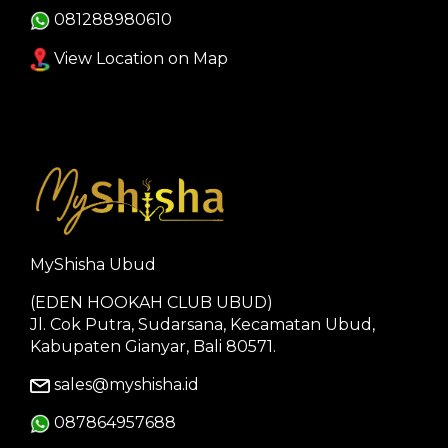
081288980610
View Location on Map
MyShisha Ubud
(EDEN HOOKAH CLUB UBUD)
Jl. Cok Putra, Sudarsana, Kecamatan Ubud,
Kabupaten Gianyar, Bali 80571.
sales@myshisha.id
087864957688