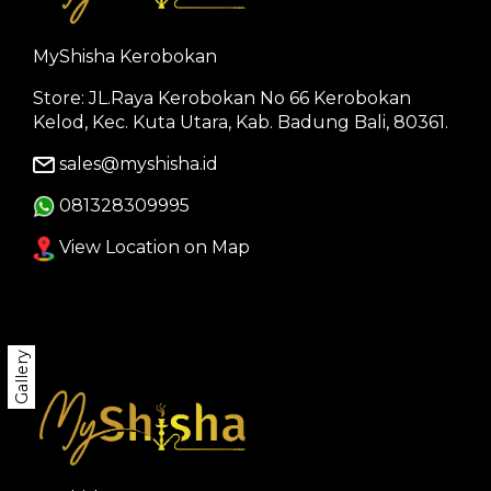
MyShisha Kerobokan
Store: JL.Raya Kerobokan No 66 Kerobokan
Kelod, Kec. Kuta Utara, Kab. Badung Bali, 80361.
sales@myshisha.id
081328309995
View Location on Map
Gallery