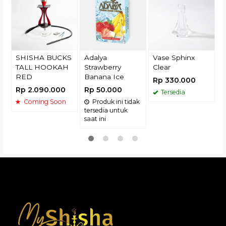
R
SHISHA BUCKS
Adalya
Vase Sphinx
TALL HOOKAH
Strawberry
Clear
RED
Banana Ice
Rp 330.000
Rp 2.090.000
Rp 50.000
Tersedia
Coming Soon
Produk ini tidak
tersedia untuk
saat ini