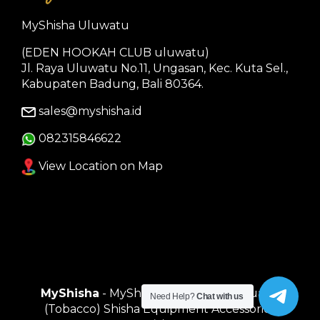
MyShisha Uluwatu
(EDEN HOOKAH CLUB uluwatu)
Jl. Raya Uluwatu No.11, Ungasan, Kec. Kuta Sel.,
Kabupaten Badung, Bali 80364.
sales@myshisha.id
082315846622
View Location on Map
MyShisha
- MyShisha adalah Toko Muasal
Need Help?
Chat with us
(Tobacco) Shisha Equipment Accessories