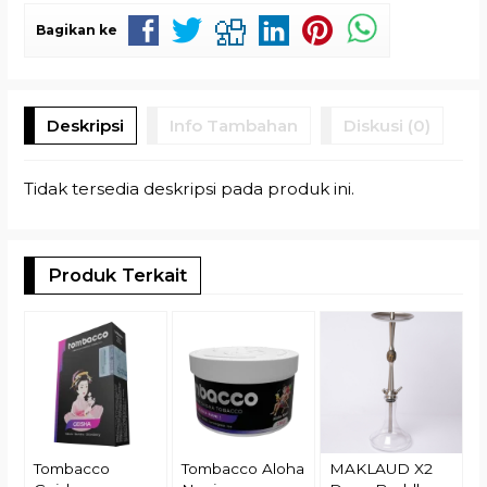
Bagikan ke
Deskripsi
Info Tambahan
Diskusi (0)
Tidak tersedia deskripsi pada produk ini.
Produk Terkait
(
N
R
Tombacco
Tombacco Aloha
MAKLAUD X2