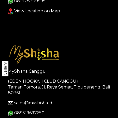
081328309995
View Location on Map
Gallery
MyShisha Canggu
(EDEN HOOKAH CLUB CANGGU)
Taman Tomora, Jl. Raya Semat, Tibubeneng, Bali
80361
sales@myshisha.id
089519697650