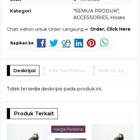
Kategori
"SEMUA PRODUK"
,
ACCESSORIES
,
Hoses
Chatt Admin untuk Order Langsung
Order, Click Here
Bagikan ke
Deskripsi
Info Tambahan
Diskusi (0)
Tidak tersedia deskripsi pada produk ini.
Produk Terkait
S
Harga Perdana