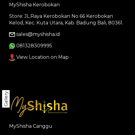
MyShisha Kerobokan
Store: JL.Raya Kerobokan No 66 Kerobokan
Kelod, Kec. Kuta Utara, Kab. Badung Bali, 80361.
sales@myshisha.id
081328309995
View Location on Map
Gallery
MyShisha Canggu