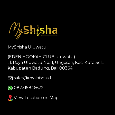
MyShisha Uluwatu
(EDEN HOOKAH CLUB uluwatu)
Jl. Raya Uluwatu No.11, Ungasan, Kec. Kuta Sel.,
Kabupaten Badung, Bali 80364.
sales@myshisha.id
082315846622
View Location on Map