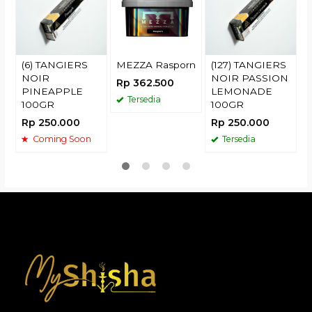
R
(6) TANGIERS
MEZZA Rasporn
(127) TANGIERS
NOIR
NOIR PASSION
Rp 362.500
PINEAPPLE
LEMONADE
Tersedia
100GR
100GR
Rp 250.000
Rp 250.000
Coming Soon
Tersedia