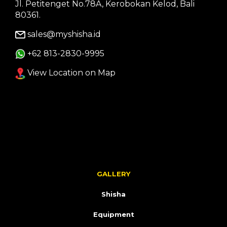
Jl. Petitenget No.78A, Kerobokan Kelod, Bali
80361.
sales@myshisha.id
+62 813-2830-9995
View Location on Map
GALLERY
Shisha
Equipment