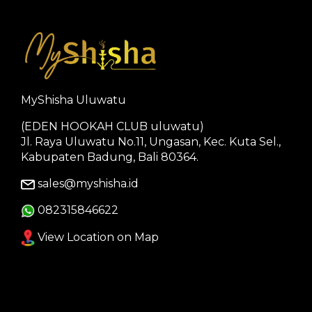
MyShisha Uluwatu
(EDEN HOOKAH CLUB uluwatu)
Jl. Raya Uluwatu No.11, Ungasan, Kec. Kuta Sel.,
Kabupaten Badung, Bali 80364.
sales@myshisha.id
082315846622
View Location on Map