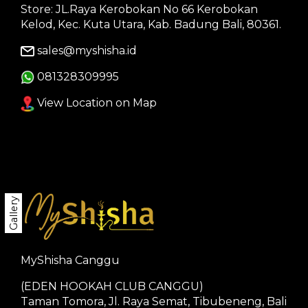
Store: JL.Raya Kerobokan No 66 Kerobokan
Kelod, Kec. Kuta Utara, Kab. Badung Bali, 80361.
sales@myshisha.id
081328309995
View Location on Map
Gallery
MyShisha Canggu
(EDEN HOOKAH CLUB CANGGU)
Taman Tomora, Jl. Raya Semat, Tibubeneng, Bali