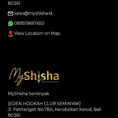
80361
sales@myshisha.id
089519697650
View Location on Map
MyShisha Seminyak
(EDEN HOOKAH CLUB SEMINYAK)
Jl. Petitenget No.78A, Kerobokan Kelod, Bali
80361.