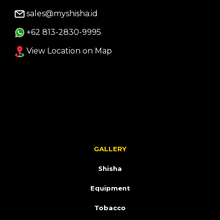
sales@myshisha.id
+62 813-2830-9995
View Location on Map
GALLERY
Shisha
Equipment
Tobacco