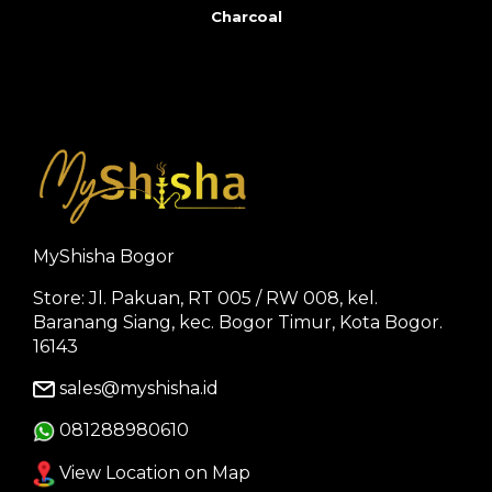
Charcoal
MyShisha Bogor
Store: Jl. Pakuan, RT 005 / RW 008, kel.
Baranang Siang, kec. Bogor Timur, Kota Bogor.
16143
sales@myshisha.id
081288980610
View Location on Map