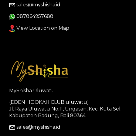
sales@myshisha.id
087864957688
View Location on Map
MyShisha Uluwatu
(EDEN HOOKAH CLUB uluwatu)
Jl. Raya Uluwatu No.11, Ungasan, Kec. Kuta Sel.,
Kabupaten Badung, Bali 80364.
sales@myshisha.id