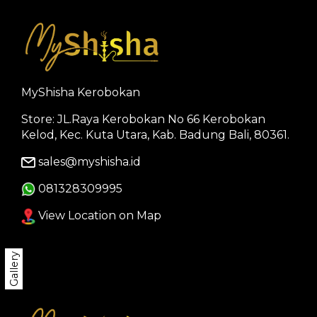
MyShisha Kerobokan
Store: JL.Raya Kerobokan No 66 Kerobokan
Kelod, Kec. Kuta Utara, Kab. Badung Bali, 80361.
sales@myshisha.id
081328309995
View Location on Map
Gallery