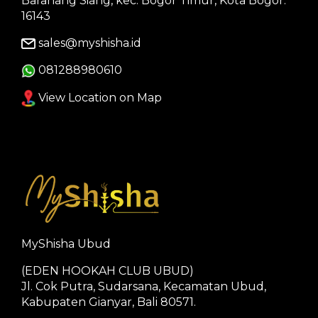
Baranang Siang, kec. Bogor Timur, Kota Bogor.
16143
sales@myshisha.id
081288980610
View Location on Map
MyShisha Ubud
(EDEN HOOKAH CLUB UBUD)
Jl. Cok Putra, Sudarsana, Kecamatan Ubud,
Kabupaten Gianyar, Bali 80571.