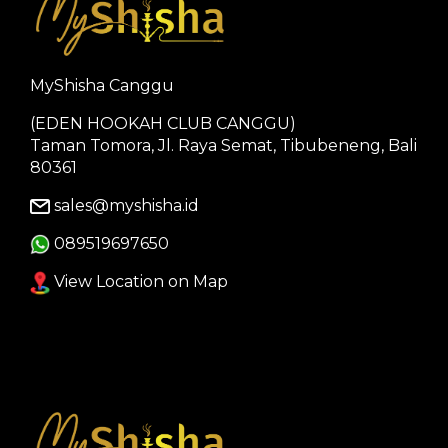
MyShisha Canggu
(EDEN HOOKAH CLUB CANGGU)
Taman Tomora, Jl. Raya Semat, Tibubeneng, Bali
80361
sales@myshisha.id
089519697650
View Location on Map