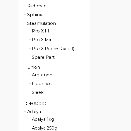
Richman
Sphinx
Steamulation
Pro X III
Pro X Mini
Pro X Prime (Gen.II)
Spare Part
Union
Argument
Fibonacci
Sleek
TOBACCO
Adalya
Adalya 1kg
Adalya 250g