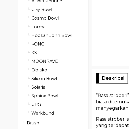
Aladin Phunnel
Clay Bowl
Cosmo Bowl
Forma
Hookah John Bowl
KONG
KS
MOONRAVE
Oblako
Deskripsi
Silicon Bowl
Solaris
“Rasa stroberi
Sphinx Bowl
biasa ditemuk
UPG
menyegarkan
Werkbund
Rasa stroberi
Brush
yang terdapat