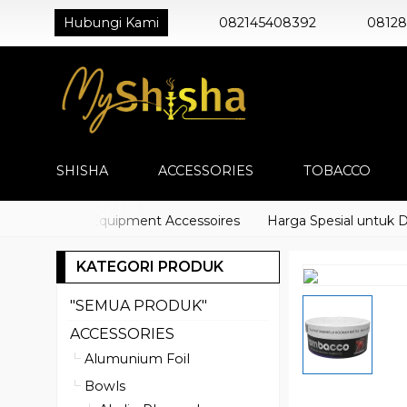
Hubungi Kami
082145408392
0812
SHISHA
ACCESSORIES
TOBACCO
) Shisha Equipment Accessoires
Harga Spesial untuk Distri
KATEGORI PRODUK
"SEMUA PRODUK"
ACCESSORIES
Alumunium Foil
Bowls