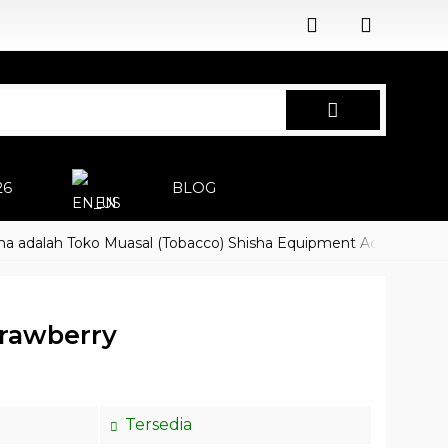
26
BLOG
EN
lah Toko Muasal (Tobacco) Shisha Equipment Accessoires
Ha
rawberry
Tersedia