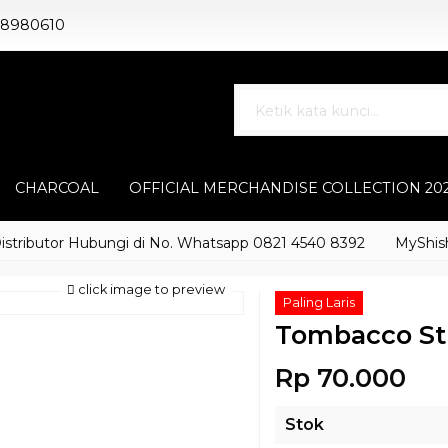
88980610
CHARCOAL
OFFICIAL MERCHANDISE COLLECTION 20
butor Hubungi di No. Whatsapp 0821 4540 8392
MyShisha ada
click image to preview
Paling Laris
Tombacco St
Rp 70.000
Stok