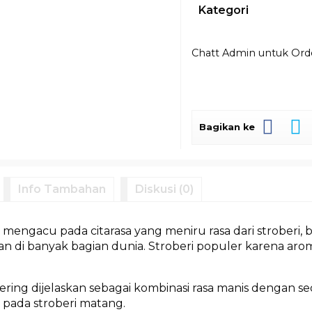
Kategori
Chatt Admin untuk Or
Bagikan ke
Info Tambahan
Diskusi (0)
” mengacu pada citarasa yang meniru rasa dari stroberi,
an di banyak bagian dunia. Stroberi populer karena aro
.
 sering dijelaskan sebagai kombinasi rasa manis dengan 
 pada stroberi matang.