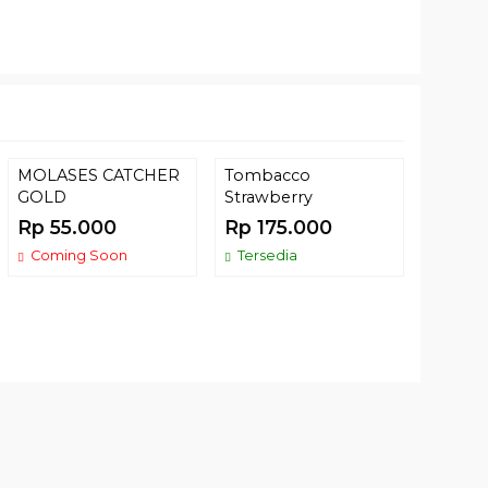
MOLASES CATCHER
Tombacco
Tomba
GOLD
Strawberry
Rp 35
Rp 55.000
Rp 175.000
Terse
Coming Soon
Tersedia