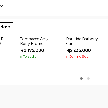
am
rkait
IR
Tombacco Acay
Darkside Barberry
R
Berry Bromo
Gum
Rp 175.000
Rp 235.000
Tersedia
Coming Soon