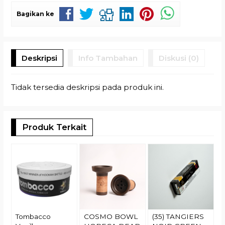
Bagikan ke
Deskripsi
Info Tambahan
Diskusi (0)
Tidak tersedia deskripsi pada produk ini.
Produk Terkait
(
R
Tombacco
COSMO BOWL
(35) TANGIERS