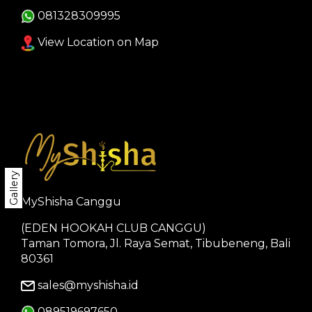
081328309995
View Location on Map
Gallery
MyShisha Canggu
(EDEN HOOKAH CLUB CANGGU)
Taman Tomora, Jl. Raya Semat, Tibubeneng, Bali
80361
sales@myshisha.id
089519697650