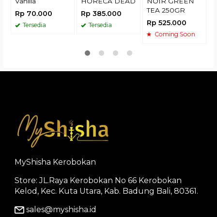
Vanilla
HORECA DEAD
NOIR GREEN
TEA 250GR
Rp 70.000
Rp 385.000
Rp 525.000
Tersedia
Tersedia
Coming Soon
MyShisha Kerobokan
Store: JL.Raya Kerobokan No 66 Kerobokan
Kelod, Kec. Kuta Utara, Kab. Badung Bali, 80361.
sales@myshisha.id