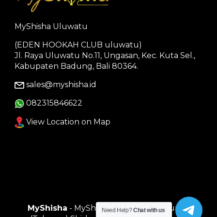
MyShisha Uluwatu
(EDEN HOOKAH CLUB uluwatu)
Jl. Raya Uluwatu No.11, Ungasan, Kec. Kuta Sel.,
Kabupaten Badung, Bali 80364.
sales@myshisha.id
082315846622
View Location on Map
MyShisha
- MyShisha adalah Toko Muasal
Need Help?
Chat with us