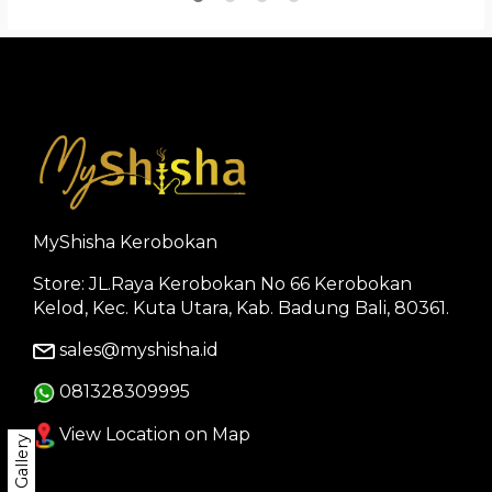
MyShisha Kerobokan
Store: JL.Raya Kerobokan No 66 Kerobokan
Kelod, Kec. Kuta Utara, Kab. Badung Bali, 80361.
sales@myshisha.id
081328309995
View Location on Map
Gallery