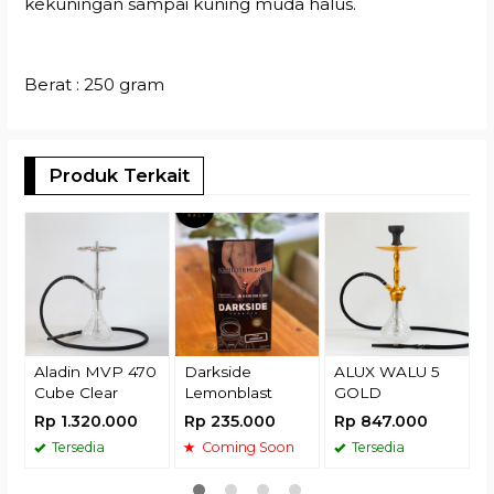
kekuningan sampai kuning muda halus.
Berat : 250 gram
Produk Terkait
(
R
Aladin MVP 470
Darkside
ALUX WALU 5
Cube Clear
Lemonblast
GOLD
Rp 1.320.000
Rp 235.000
Rp 847.000
Tersedia
Coming Soon
Tersedia