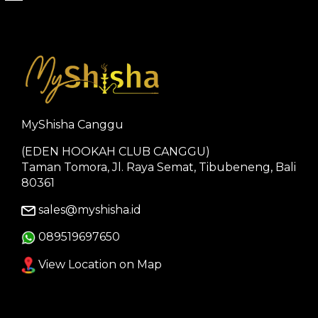
MyShisha Canggu
(EDEN HOOKAH CLUB CANGGU)
Taman Tomora, Jl. Raya Semat, Tibubeneng, Bali
80361
sales@myshisha.id
089519697650
View Location on Map