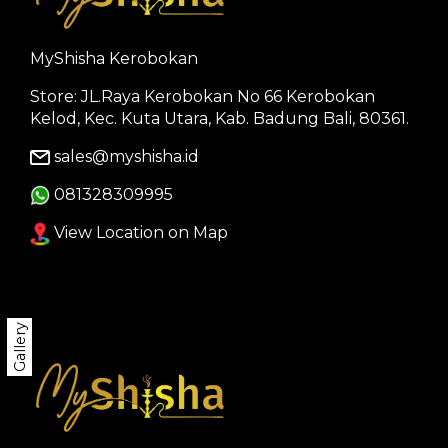
MyShisha Kerobokan
Store: JL.Raya Kerobokan No 66 Kerobokan
Kelod, Kec. Kuta Utara, Kab. Badung Bali, 80361.
sales@myshisha.id
081328309995
View Location on Map
Gallery