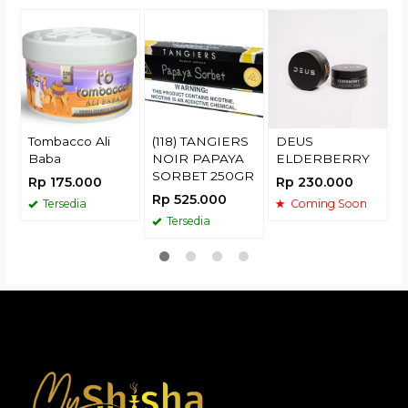
R
t
s
Tombacco Ali
(118) TANGIERS
DEUS
Baba
NOIR PAPAYA
ELDERBERRY
SORBET 250GR
Rp 175.000
Rp 230.000
Rp 525.000
Tersedia
Coming Soon
Tersedia