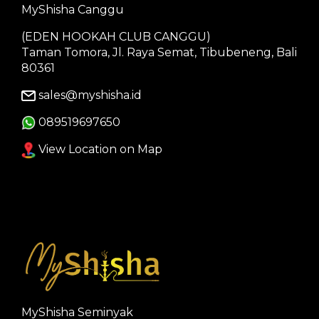
MyShisha Canggu
(EDEN HOOKAH CLUB CANGGU)
Taman Tomora, Jl. Raya Semat, Tibubeneng, Bali
80361
sales@myshisha.id
089519697650
View Location on Map
MyShisha Seminyak