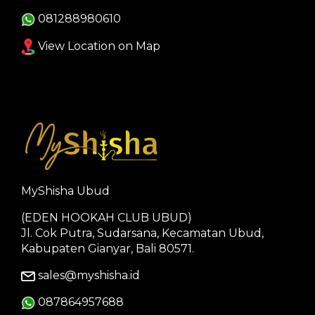
081288980610
View Location on Map
MyShisha Ubud
(EDEN HOOKAH CLUB UBUD)
Jl. Cok Putra, Sudarsana, Kecamatan Ubud,
Kabupaten Gianyar, Bali 80571.
sales@myshisha.id
087864957688