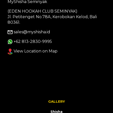
MyShisha Seminyak
(EDEN HOOKAH CLUB SEMINYAK)
Jl. Petitenget No.78A, Kerobokan Kelod, Bali
80361.
sales@myshisha.id
+62 813-2830-9995
View Location on Map
GALLERY
Shisha