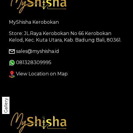
MyShisha Kerobokan
Store: JL.Raya Kerobokan No 66 Kerobokan
Kelod, Kec. Kuta Utara, Kab. Badung Bali, 80361.
sales@myshisha.id
081328309995
View Location on Map
Gallery