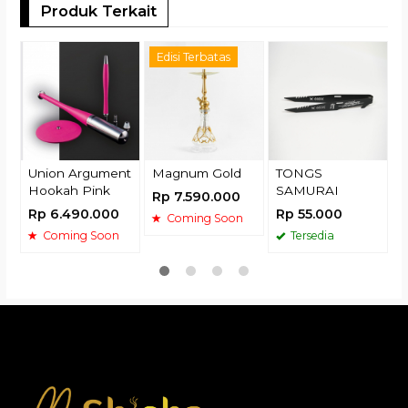
Produk Terkait
N
Edisi Terbatas
R
Union Argument
Magnum Gold
TONGS
Hookah Pink
SAMURAI
Rp 7.590.000
Rp 6.490.000
Rp 55.000
Coming Soon
Coming Soon
Tersedia