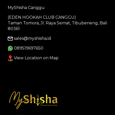
MyShisha Canggu
(EDEN HOOKAH CLUB CANGGU)
Taman Tomora, Jl. Raya Semat, Tibubeneng, Bali
80361
sales@myshisha.id
089519697650
View Location on Map