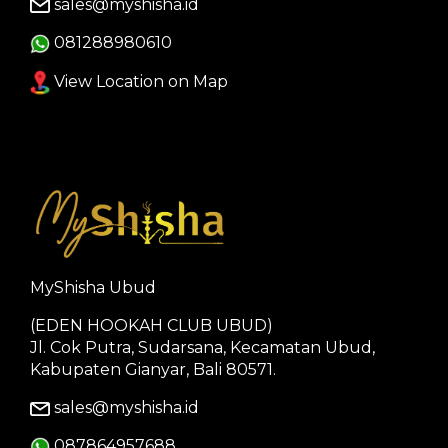
sales@myshisha.id
081288980610
View Location on Map
MyShisha Ubud
(EDEN HOOKAH CLUB UBUD)
Jl. Cok Putra, Sudarsana, Kecamatan Ubud,
Kabupaten Gianyar, Bali 80571.
sales@myshisha.id
087864957688