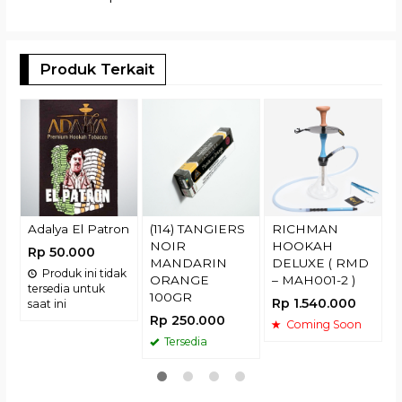
Produk Terkait
(
R
Adalya El Patron
(114) TANGIERS
RICHMAN
NOIR
HOOKAH
Rp 50.000
MANDARIN
DELUXE ( RMD
Produk ini tidak
ORANGE
– MAH001-2 )
tersedia untuk
100GR
Rp 1.540.000
saat ini
Rp 250.000
Coming Soon
Tersedia