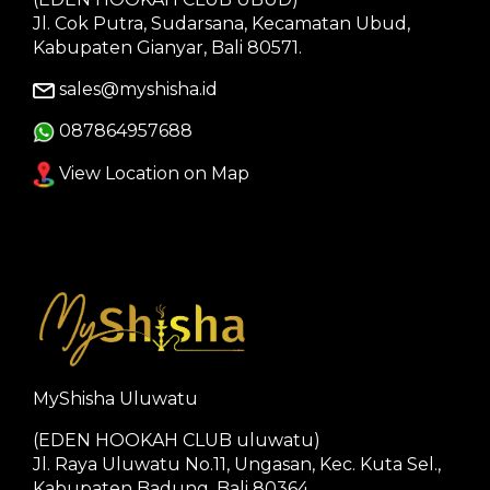
Jl. Cok Putra, Sudarsana, Kecamatan Ubud,
Kabupaten Gianyar, Bali 80571.
sales@myshisha.id
087864957688
View Location on Map
MyShisha Uluwatu
(EDEN HOOKAH CLUB uluwatu)
Jl. Raya Uluwatu No.11, Ungasan, Kec. Kuta Sel.,
Kabupaten Badung, Bali 80364.