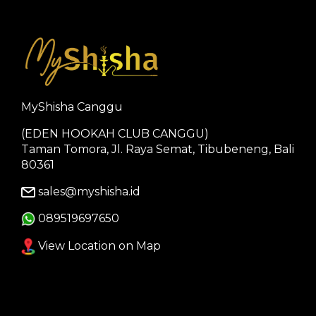
MyShisha Canggu
(EDEN HOOKAH CLUB CANGGU)
Taman Tomora, Jl. Raya Semat, Tibubeneng, Bali
80361
sales@myshisha.id
089519697650
View Location on Map