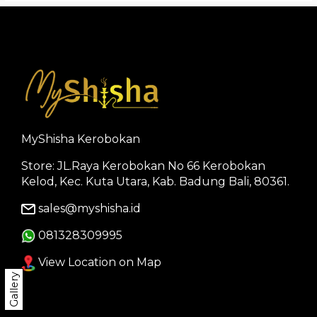
MyShisha Kerobokan
Store: JL.Raya Kerobokan No 66 Kerobokan
Kelod, Kec. Kuta Utara, Kab. Badung Bali, 80361.
sales@myshisha.id
081328309995
View Location on Map
Gallery