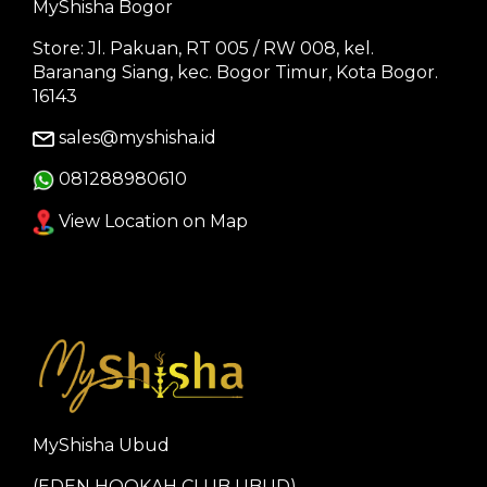
MyShisha Bogor
Store: Jl. Pakuan, RT 005 / RW 008, kel.
Baranang Siang, kec. Bogor Timur, Kota Bogor.
16143
sales@myshisha.id
081288980610
View Location on Map
MyShisha Ubud
(EDEN HOOKAH CLUB UBUD)