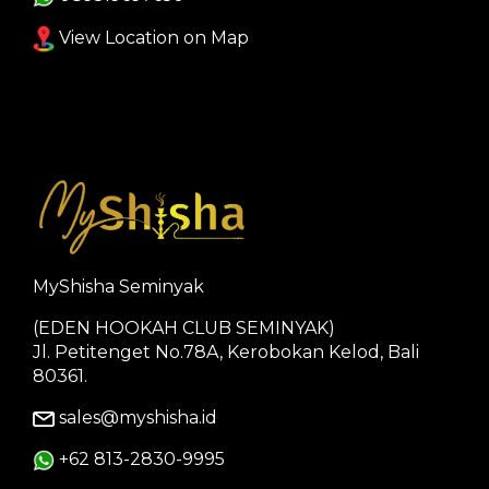
View Location on Map
MyShisha Seminyak
(EDEN HOOKAH CLUB SEMINYAK)
Jl. Petitenget No.78A, Kerobokan Kelod, Bali
80361.
sales@myshisha.id
+62 813-2830-9995