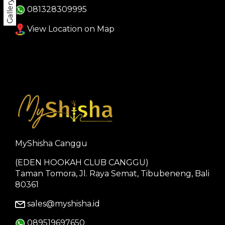
Gallery
081328309995
View Location on Map
MyShisha Canggu
(EDEN HOOKAH CLUB CANGGU)
Taman Tomora, Jl. Raya Semat, Tibubeneng, Bali
80361
sales@myshisha.id
089519697650