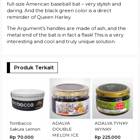
full-size American baseball bat – very stylish and
daring. And the black green color is a direct
reminder of Queen Harley.
The Argument’s handles are made of ash, and the
metal end of the bat is in fact a flask! This is a very
interesting and cool and truly unique solution.
Produk Terkait
T
R
Tombacco
ADALYA
ADALYA TYNKY
Sakura Lemon
DOUBLE
WYNKY
MELON ICE
Rp 70.000
Rp 225.000