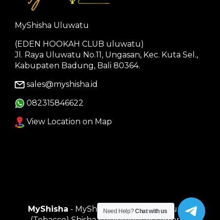
MyShisha Uluwatu
(EDEN HOOKAH CLUB uluwatu)
Jl. Raya Uluwatu No.11, Ungasan, Kec. Kuta Sel.,
Kabupaten Badung, Bali 80364.
sales@myshisha.id
082315846622
View Location on Map
MyShisha
- MyShisha adalah Toko Muasal
Need Help?
Chat with us
(Tobacco) Shisha Equipment Accessories