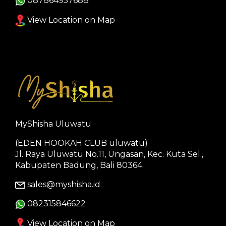
087864957688
View Location on Map
MyShisha Uluwatu
(EDEN HOOKAH CLUB uluwatu)
Jl. Raya Uluwatu No.11, Ungasan, Kec. Kuta Sel.,
Kabupaten Badung, Bali 80364.
sales@myshisha.id
082315846622
View Location on Map