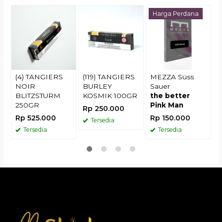
(
Harga Perdana
R
(4) TANGIERS
(119) TANGIERS
MEZZA Süss
NOIR
BURLEY
Sauer
BLITZSTURM
KOSMIK 100GR
the better
250GR
Pink Man
Rp 250.000
Rp 525.000
Rp 150.000
Tersedia
Tersedia
Tersedia