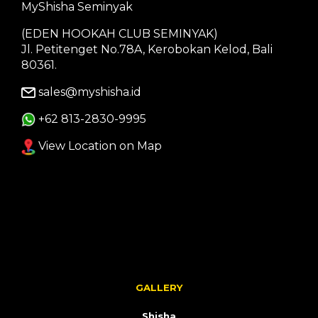
MyShisha Seminyak
(EDEN HOOKAH CLUB SEMINYAK)
Jl. Petitenget No.78A, Kerobokan Kelod, Bali
80361.
sales@myshisha.id
+62 813-2830-9995
View Location on Map
GALLERY
Shisha