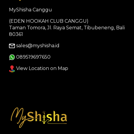
MyShisha Canggu
(EDEN HOOKAH CLUB CANGGU)
Taman Tomora, Jl. Raya Semat, Tibubeneng, Bali
80361
sales@myshisha.id
089519697650
View Location on Map