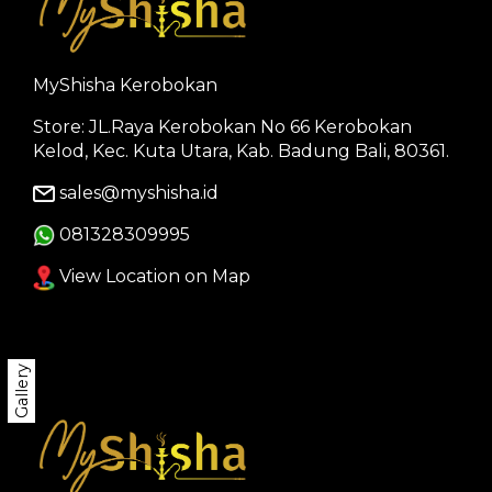
MyShisha Kerobokan
Store: JL.Raya Kerobokan No 66 Kerobokan
Kelod, Kec. Kuta Utara, Kab. Badung Bali, 80361.
sales@myshisha.id
081328309995
View Location on Map
Gallery