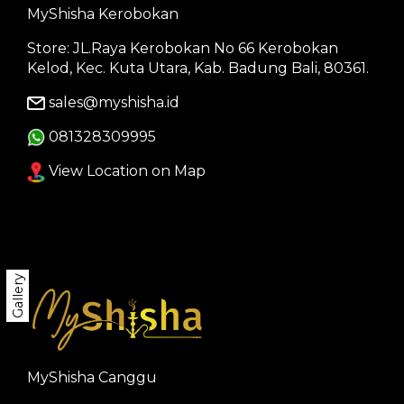
MyShisha Kerobokan
Store: JL.Raya Kerobokan No 66 Kerobokan
Kelod, Kec. Kuta Utara, Kab. Badung Bali, 80361.
sales@myshisha.id
081328309995
View Location on Map
Gallery
MyShisha Canggu