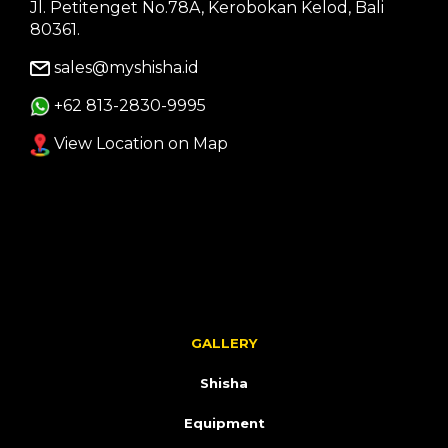
Jl. Petitenget No.78A, Kerobokan Kelod, Bali
80361.
sales@myshisha.id
+62 813-2830-9995
View Location on Map
GALLERY
Shisha
Equipment