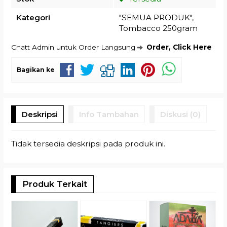
Kategori
"SEMUA PRODUK"
,
Tombacco 250gram
Chatt Admin untuk Order Langsung
Order, Click Here
Bagikan ke
Deskripsi
Info Tambahan
Diskusi (0)
Tidak tersedia deskripsi pada produk ini.
Produk Terkait
T
G