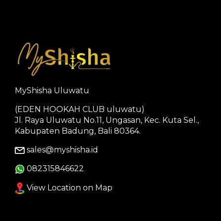
MyShisha Uluwatu
(EDEN HOOKAH CLUB uluwatu)
Jl. Raya Uluwatu No.11, Ungasan, Kec. Kuta Sel.,
Kabupaten Badung, Bali 80364.
sales@myshisha.id
082315846622
View Location on Map