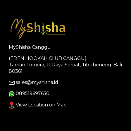
MyShisha Canggu
(EDEN HOOKAH CLUB CANGGU)
Taman Tomora, Jl. Raya Semat, Tibubeneng, Bali
80361
sales@myshisha.id
089519697650
View Location on Map