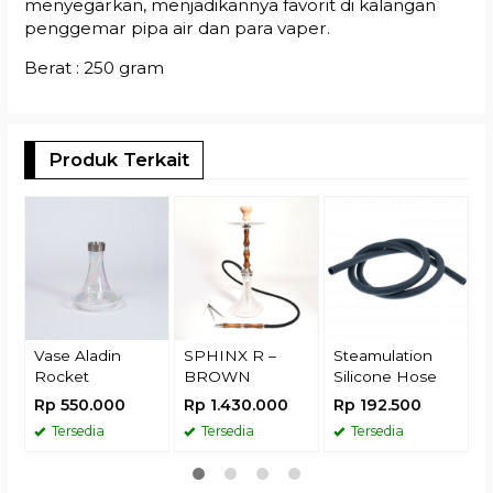
menyegarkan, menjadikannya favorit di kalangan
penggemar pipa air dan para vaper.
Berat : 250 gram
Produk Terkait
A
S
R
t
s
Vase Aladin
SPHINX R –
Steamulation
Rocket
BROWN
Silicone Hose
Rp 550.000
Rp 1.430.000
Rp 192.500
Tersedia
Tersedia
Tersedia