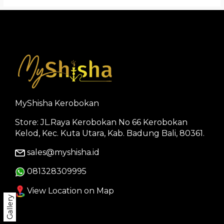
MyShisha Kerobokan
Store: JL.Raya Kerobokan No 66 Kerobokan
Kelod, Kec. Kuta Utara, Kab. Badung Bali, 80361.
sales@myshisha.id
081328309995
View Location on Map
Gallery