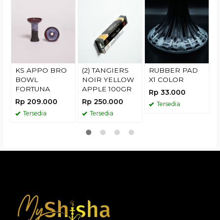
H
H
R
KS APPO BRO
(2) TANGIERS
RUBBER PAD
BOWL
NOIR YELLOW
X1 COLOR
FORTUNA
APPLE 100GR
Rp 33.000
Rp 209.000
Rp 250.000
Tersedia
Tersedia
Tersedia