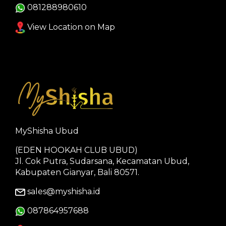
081288980610
View Location on Map
MyShisha Ubud
(EDEN HOOKAH CLUB UBUD)
Jl. Cok Putra, Sudarsana, Kecamatan Ubud,
Kabupaten Gianyar, Bali 80571.
sales@myshisha.id
087864957688