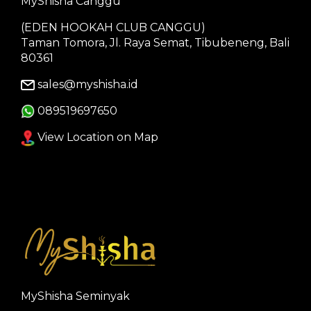
MyShisha Canggu
(EDEN HOOKAH CLUB CANGGU)
Taman Tomora, Jl. Raya Semat, Tibubeneng, Bali
80361
sales@myshisha.id
089519697650
View Location on Map
MyShisha Seminyak