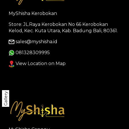
MyShisha Kerobokan
Store: JL.Raya Kerobokan No 66 Kerobokan
Kelod, Kec. Kuta Utara, Kab. Badung Bali, 80361.
sales@myshisha.id
081328309995
View Location on Map
Gallery