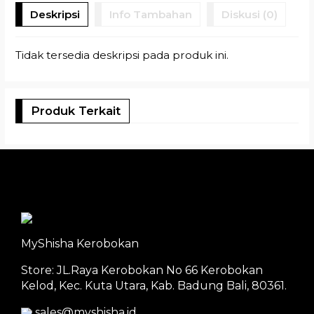
Deskripsi
Info Tambahan
Diskusi (0)
Tidak tersedia deskripsi pada produk ini.
Produk Terkait
MyShisha Kerobokan
Store: JL.Raya Kerobokan No 66 Kerobokan
Kelod, Kec. Kuta Utara, Kab. Badung Bali, 80361.
sales@myshisha.id