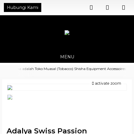
Hubungi Kami
MENU
MyShisha adalah Toko Muasal (Tobacco) Shisha Equipment Accessoires
Harga Spesial untuk Distributor Hubungi di No. Whatsapp 0821 4540
activate zoom
8392
Adalya Swiss Passion