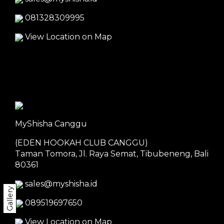
081328309995
View Location on Map
MyShisha Canggu
(EDEN HOOKAH CLUB CANGGU)
Taman Tomora, Jl. Raya Semat, Tibubeneng, Bali
80361
sales@myshisha.id
Gallery
089519697650
View Location on Map