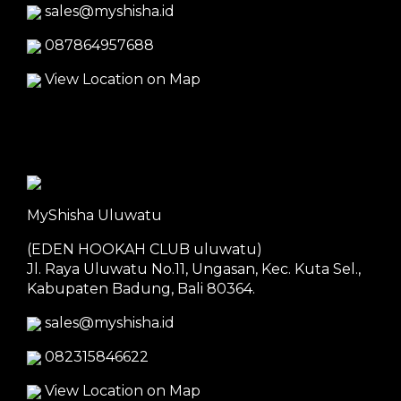
sales@myshisha.id
087864957688
View Location on Map
MyShisha Uluwatu
(EDEN HOOKAH CLUB uluwatu)
Jl. Raya Uluwatu No.11, Ungasan, Kec. Kuta Sel.,
Kabupaten Badung, Bali 80364.
sales@myshisha.id
082315846622
View Location on Map