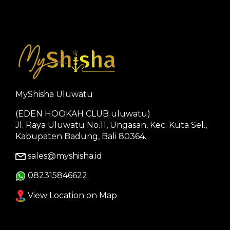
MyShisha Uluwatu
(EDEN HOOKAH CLUB uluwatu)
Jl. Raya Uluwatu No.11, Ungasan, Kec. Kuta Sel.,
Kabupaten Badung, Bali 80364.
sales@myshisha.id
082315846622
View Location on Map