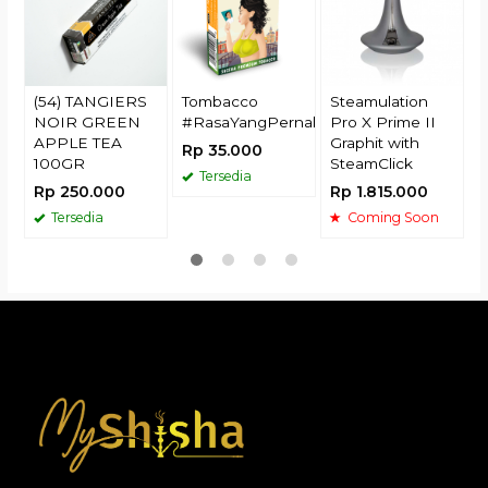
R
(54) TANGIERS
Tombacco
Steamulation
NOIR GREEN
#RasaYangPernahAda
Pro X Prime II
APPLE TEA
Graphit with
Rp 35.000
100GR
SteamClick
Tersedia
Rp 250.000
Rp 1.815.000
Tersedia
Coming Soon