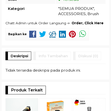
Kategori
"SEMUA PRODUK"
,
ACCESSORIES
,
Brush
Chatt Admin untuk Order Langsung
Order, Click Here
Bagikan ke
Deskripsi
Info Tambahan
Diskusi (0)
Tidak tersedia deskripsi pada produk ini.
Produk Terkait
M
D