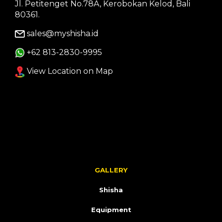
Jl. Petitenget No.78A, Kerobokan Kelod, Bali
80361.
sales@myshisha.id
+62 813-2830-9995
View Location on Map
GALLERY
Shisha
Equipment