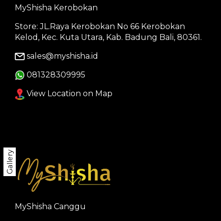
MyShisha Kerobokan
Store: JL.Raya Kerobokan No 66 Kerobokan
Kelod, Kec. Kuta Utara, Kab. Badung Bali, 80361.
sales@myshisha.id
081328309995
View Location on Map
Gallery
MyShisha Canggu