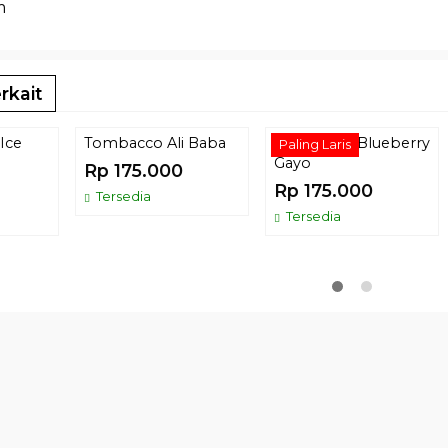
m
rkait
Ice
Tombacco Ali Baba
Tombacco Blueberry
Paling Laris
Gayo
Rp 175.000
Rp 175.000
Tersedia
Tersedia