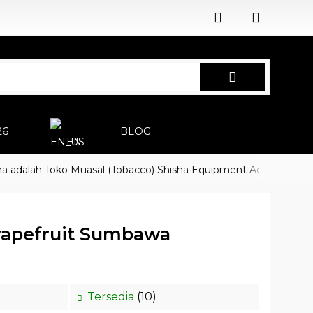
26
BLOG
EN
lah Toko Muasal (Tobacco) Shisha Equipment Accessoires
Ha
apefruit Sumbawa
Tersedia
(10)