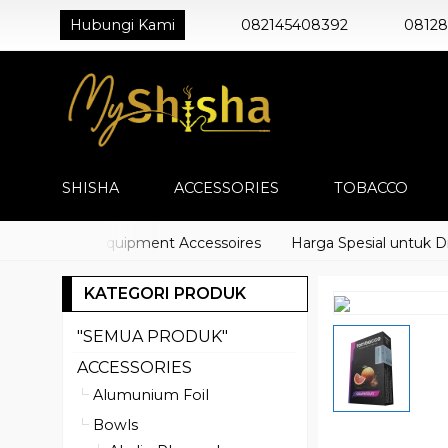
Hubungi Kami
082145408392
0812
SHISHA
ACCESSORIES
TOBACCO
) Shisha Equipment Accessoires
Harga Spesial untuk Distri
KATEGORI PRODUK
"SEMUA PRODUK"
ACCESSORIES
Alumunium Foil
Bowls