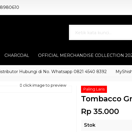
88980610
CHARCOAL
OFFICIAL MERCHANDISE COLLECTION 20
butor Hubungi di No. Whatsapp 0821 4540 8392
MyShisha ada
click image to preview
Paling Laris
Tombacco Gr
Rp 35.000
Stok