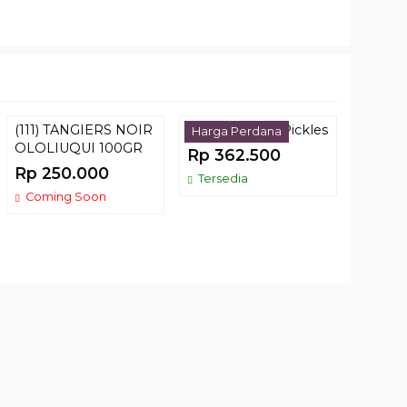
(111) TANGIERS NOIR
MEZZA Tickle Pickles
FORK 
Harga Perdana
OLOLIUQUI 100GR
Rp 362.500
Rp 9
Rp 250.000
Tersedia
Terse
Coming Soon