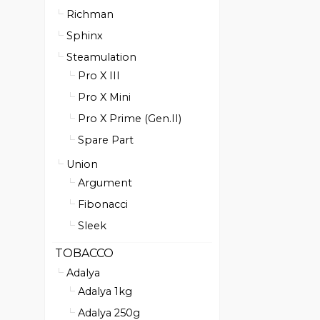
Richman
Sphinx
Steamulation
Pro X III
Pro X Mini
Pro X Prime (Gen.II)
Spare Part
Union
Argument
Fibonacci
Sleek
TOBACCO
Adalya
Adalya 1kg
Adalya 250g