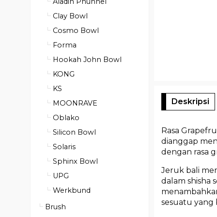
Aladin Phunnel
Clay Bowl
Cosmo Bowl
Forma
Hookah John Bowl
KONG
KS
Deskripsi
MOONRAVE
Oblako
Rasa Grapefrui
Silicon Bowl
dianggap meny
Solaris
dengan rasa g
Sphinx Bowl
Jeruk bali mem
UPG
dalam shisha 
Werkbund
menambahkan 
sesuatu yang 
Brush