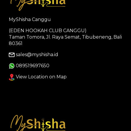
MyShisha Canggu
(EDEN HOOKAH CLUB CANGGU)
Taman Tomora, Jl. Raya Semat, Tibubeneng, Bali
80361
sales@myshisha.id
089519697650
View Location on Map