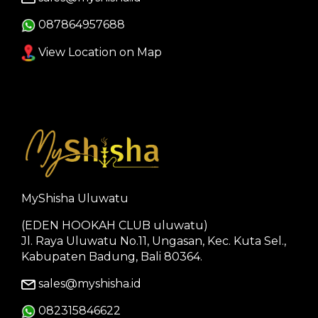
087864957688
View Location on Map
MyShisha Uluwatu
(EDEN HOOKAH CLUB uluwatu)
Jl. Raya Uluwatu No.11, Ungasan, Kec. Kuta Sel.,
Kabupaten Badung, Bali 80364.
sales@myshisha.id
082315846622