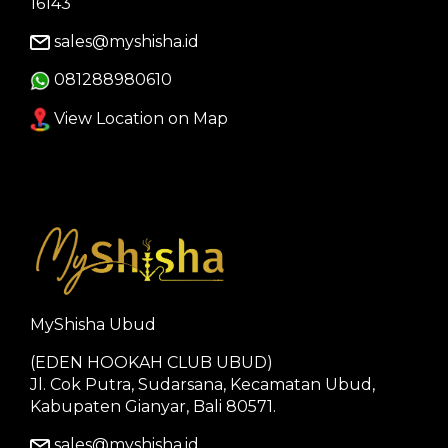
16143
sales@myshisha.id
081288980610
View Location on Map
MyShisha Ubud
(EDEN HOOKAH CLUB UBUD)
Jl. Cok Putra, Sudarsana, Kecamatan Ubud,
Kabupaten Gianyar, Bali 80571.
sales@myshisha.id