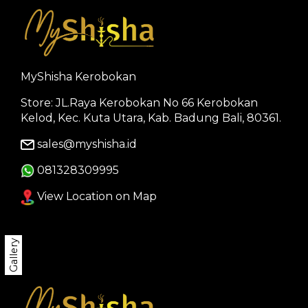
MyShisha Kerobokan
Store: JL.Raya Kerobokan No 66 Kerobokan
Kelod, Kec. Kuta Utara, Kab. Badung Bali, 80361.
sales@myshisha.id
081328309995
View Location on Map
Gallery