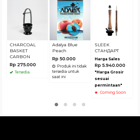
A
R
CHARCOAL
Adalya Blue
SLEEK
BASKET
Peach
СТАНДАРТ
CARBON
Rp 50.000
Harga Sales
Rp 275.000
Rp 5.940.000
Produk ini tidak
tersedia untuk
Tersedia
"Harga Grosir
saat ini
sesuai
permintaan"
Coming Soon