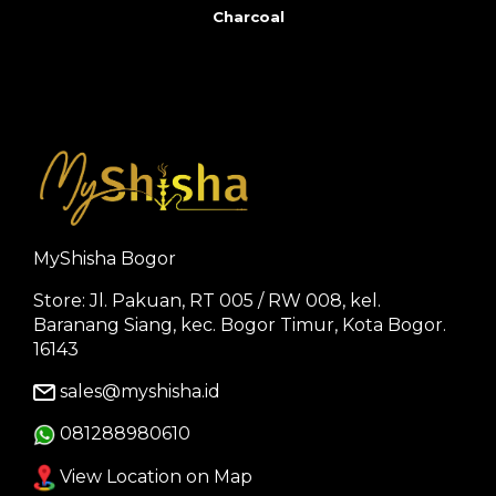
Charcoal
MyShisha Bogor
Store: Jl. Pakuan, RT 005 / RW 008, kel.
Baranang Siang, kec. Bogor Timur, Kota Bogor.
16143
sales@myshisha.id
081288980610
View Location on Map