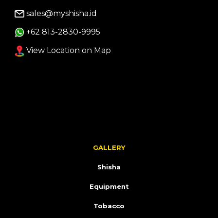
sales@myshisha.id
+62 813-2830-9995
View Location on Map
GALLERY
Shisha
Equipment
Tobacco