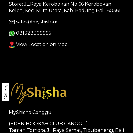
Store: JL.Raya Kerobokan No 66 Kerobokan
Kelod, Kec. Kuta Utara, Kab. Badung Bali, 80361.
sales@myshisha.id
081328309995
View Location on Map
Gallery
MyShisha Canggu
(EDEN HOOKAH CLUB CANGGU)
Taman Tomora, Jl. Raya Semat, Tibubeneng, Bali