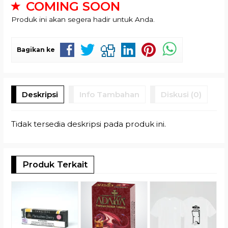
COMING SOON
Produk ini akan segera hadir untuk Anda.
Bagikan ke
Deskripsi
Info Tambahan
Diskusi (0)
Tidak tersedia deskripsi pada produk ini.
Produk Terkait
3
M