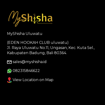
MyShisha Uluwatu
(EDEN HOOKAH CLUB uluwatu)
Jl. Raya Uluwatu No.11, Ungasan, Kec. Kuta Sel.,
Kabupaten Badung, Bali 80364.
sales@myshisha.id
082315846622
View Location on Map