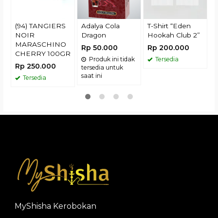
R
(94) TANGIERS
Adalya Cola
T-Shirt “Eden
NOIR
Dragon
Hookah Club 2”
MARASCHINO
Rp 50.000
Rp 200.000
CHERRY 100GR
Produk ini tidak
Tersedia
Rp 250.000
tersedia untuk
saat ini
Tersedia
MyShisha Kerobokan