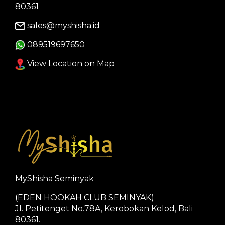
80361
sales@myshisha.id
089519697650
View Location on Map
MyShisha Seminyak
(EDEN HOOKAH CLUB SEMINYAK)
Jl. Petitenget No.78A, Kerobokan Kelod, Bali
80361.