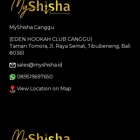
MyShisha Canggu
(EDEN HOOKAH CLUB CANGGU)
Taman Tomora, Jl. Raya Semat, Tibubeneng, Bali
80361
sales@myshisha.id
089519697650
View Location on Map