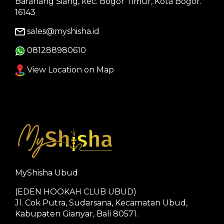
Baranang Siang, kec. Bogor Timur, Kota Bogor.
16143
sales@myshisha.id
081288980610
View Location on Map
MyShisha Ubud
(EDEN HOOKAH CLUB UBUD)
Jl. Cok Putra, Sudarsana, Kecamatan Ubud,
Kabupaten Gianyar, Bali 80571.