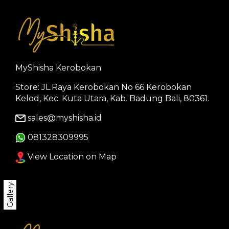
MyShisha Kerobokan
Store: JL.Raya Kerobokan No 66 Kerobokan
Kelod, Kec. Kuta Utara, Kab. Badung Bali, 80361.
sales@myshisha.id
081328309995
View Location on Map
Gallery