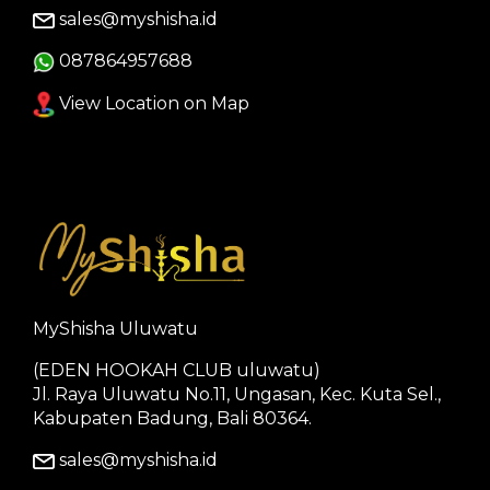
sales@myshisha.id
087864957688
View Location on Map
MyShisha Uluwatu
(EDEN HOOKAH CLUB uluwatu)
Jl. Raya Uluwatu No.11, Ungasan, Kec. Kuta Sel.,
Kabupaten Badung, Bali 80364.
sales@myshisha.id