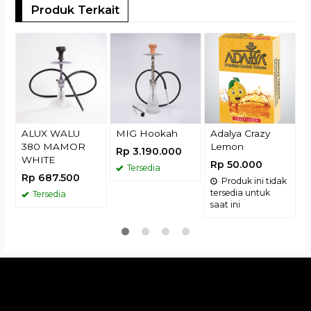
Produk Terkait
T
P
R
ALUX WALU
MIG Hookah
Adalya Crazy
380 MAMOR
Lemon
Rp 3.190.000
WHITE
Rp 50.000
Tersedia
Rp 687.500
Produk ini tidak
tersedia untuk
Tersedia
saat ini