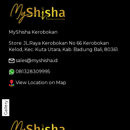
MyShisha Kerobokan
Store: JL.Raya Kerobokan No 66 Kerobokan
Kelod, Kec. Kuta Utara, Kab. Badung Bali, 80361.
sales@myshisha.id
081328309995
View Location on Map
Gallery