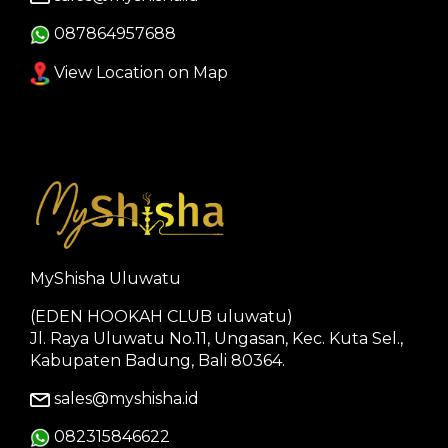
087864957688
View Location on Map
MyShisha Uluwatu
(EDEN HOOKAH CLUB uluwatu)
Jl. Raya Uluwatu No.11, Ungasan, Kec. Kuta Sel.,
Kabupaten Badung, Bali 80364.
sales@myshisha.id
082315846622