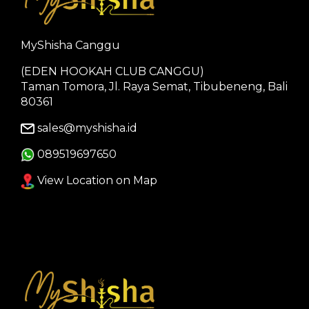
MyShisha Canggu
(EDEN HOOKAH CLUB CANGGU)
Taman Tomora, Jl. Raya Semat, Tibubeneng, Bali
80361
sales@myshisha.id
089519697650
View Location on Map