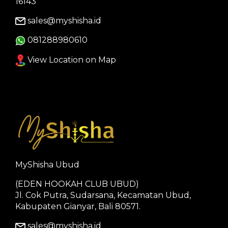
16143
sales@myshisha.id
081288980610
View Location on Map
MyShisha Ubud
(EDEN HOOKAH CLUB UBUD)
Jl. Cok Putra, Sudarsana, Kecamatan Ubud,
Kabupaten Gianyar, Bali 80571.
sales@myshisha.id